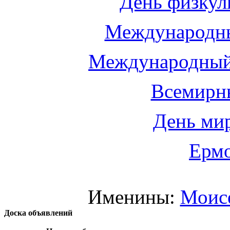
День физкул
Международны
Международный
Всемирн
День мир
Ермо
Именины:
Моис
Доска объявлений