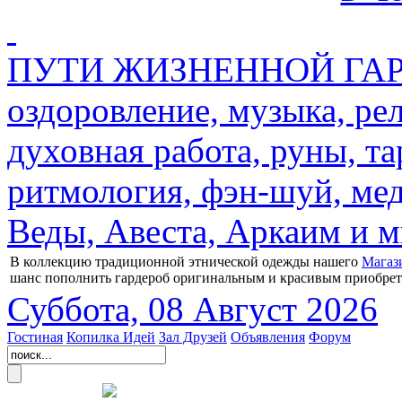
ПУТИ ЖИЗНЕННОЙ ГАРМ
оздоровление, музыка, ре
духовная работа, руны, та
ритмология, фэн-шуй, мед
Веды, Авеста, Аркаим и мн
В коллекцию традиционной этнической одежды нашего
Магаз
шанс пополнить гардероб оригинальным и красивым приобре
Суббота, 08 Август 2026
Гостиная
Копилка Идей
Зал Друзей
Объявления
Форум