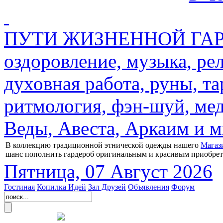
ПУТИ ЖИЗНЕННОЙ ГАРМ
оздоровление, музыка, ре
духовная работа, руны, та
ритмология, фэн-шуй, мед
Веды, Авеста, Аркаим и мн
В коллекцию традиционной этнической одежды нашего
Магаз
шанс пополнить гардероб оригинальным и красивым приобре
Пятница, 07 Август 2026
Гостиная
Копилка Идей
Зал Друзей
Объявления
Форум