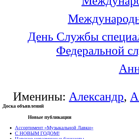
Междунаро
Международн
День Службы специа
Федеральной с
Анн
Именины:
Александр
,
А
Доска объявлений
Новые публикации
Ассортимент «Музыкальной Лавки»
С НОВЫМ ГОДОМ!
Царские неразменные банкноты