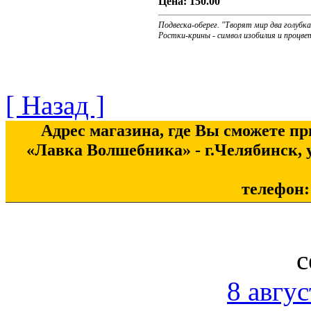
Цена:
150.00
Подвеска-оберег. "Творят мир два голубка
Ростки-крины - символ изобилия и процве
[ Назад ]
Адрес магазина, где Вы сможете п
«Лавка Волшебника» - г.Челябинск, у
телефон: 
с
8 авгус