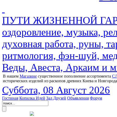
ПУТИ ЖИЗНЕННОЙ ГАРМ
оздоровление, музыка, ре
духовная работа, руны, та
ритмология, фэн-шуй, мед
Веды, Авеста, Аркаим и мн
В нашем
Магазине
существенное пополнение ассортимента
С
исторических изделий из раскопов древних Киева и Новгорода
Суббота, 08 Август 2026
Гостиная
Копилка Идей
Зал Друзей
Объявления
Форум