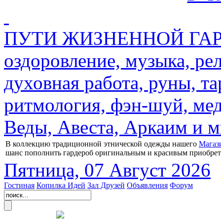
ПУТИ ЖИЗНЕННОЙ ГАРМ
оздоровление, музыка, ре
духовная работа, руны, та
ритмология, фэн-шуй, мед
Веды, Авеста, Аркаим и мн
В коллекцию традиционной этнической одежды нашего
Магаз
шанс пополнить гардероб оригинальным и красивым приобре
Пятница, 07 Август 2026
Гостиная
Копилка Идей
Зал Друзей
Объявления
Форум