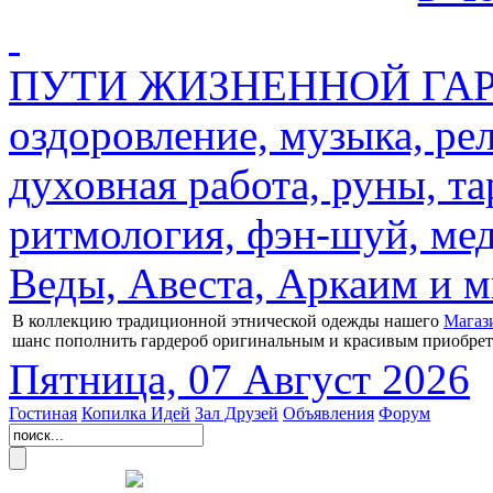
ПУТИ ЖИЗНЕННОЙ ГАРМ
оздоровление, музыка, ре
духовная работа, руны, та
ритмология, фэн-шуй, мед
Веды, Авеста, Аркаим и мн
В коллекцию традиционной этнической одежды нашего
Магаз
шанс пополнить гардероб оригинальным и красивым приобре
Пятница, 07 Август 2026
Гостиная
Копилка Идей
Зал Друзей
Объявления
Форум