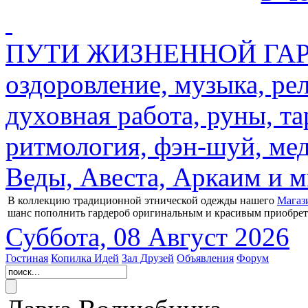
ПУТИ ЖИЗНЕННОЙ ГАРМ
оздоровление, музыка, ре
духовная работа, руны, та
ритмология, фэн-шуй, мед
Веды, Авеста, Аркаим и мн
В коллекцию традиционной этнической одежды нашего
Магаз
шанс пополнить гардероб оригинальным и красивым приобре
Суббота, 08 Август 2026
Гостиная
Копилка Идей
Зал Друзей
Объявления
Форум