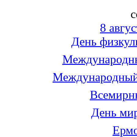
с
8 авгус
День физкул
Международны
Международный
Всемирн
День мир
Ермо