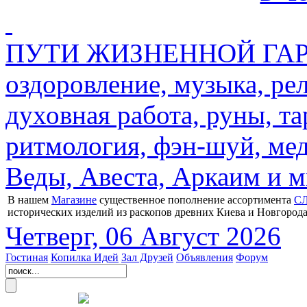
ПУТИ ЖИЗНЕННОЙ ГАРМ
оздоровление, музыка, ре
духовная работа, руны, та
ритмология, фэн-шуй, мед
Веды, Авеста, Аркаим и мн
В нашем
Магазине
существенное пополнение ассортимента
С
исторических изделий из раскопов древних Киева и Новгорода
Четверг, 06 Август 2026
Гостиная
Копилка Идей
Зал Друзей
Объявления
Форум