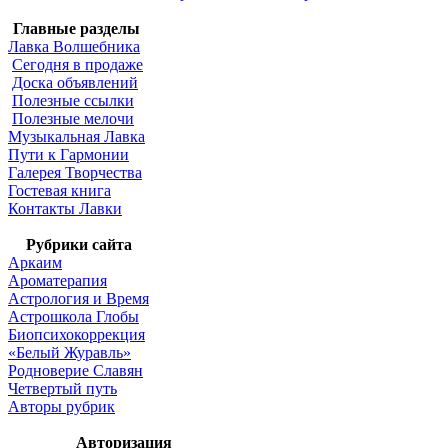
Главные разделы
Лавка Волшебника
Сегодня в продаже
Доска объявлений
Полезные ссылки
Полезные мелочи
Музыкальная Лавка
Пути к Гармонии
Галерея Творчества
Гостевая книга
Контакты Лавки
Рубрики сайта
Аркаим
Ароматерапия
Астрология и Время
Астрошкола Глобы
Биопсихокоррекция
«Белый Журавль»
Родноверие Славян
Четвертый путь
Авторы рубрик
Авторизация