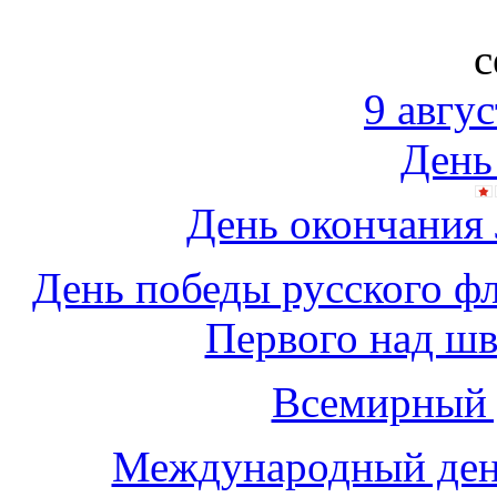
с
9 авгус
День
День окончания
День победы русского ф
Первого над шв
Всемирный 
Международный ден