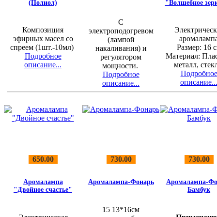
(Полиол)
"Волшебное зер
С
Композиция
Электрическ
электроподогревом
эфирных масел со
аромаламп
(лампой
спреем (1шт.-10мл)
Размер: 16 
накаливания) и
Подробное
Материал: Пла
регулятором
описание...
металл, стек
мощности.
Подробно
Подробное
описание..
описание...
650.00
730.00
730.00
Аромалампа
Аромалампа-Фонарь
Аромалампа-Фо
"Двойное счастье"
Бамбук
15 13*16см