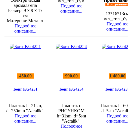
Электрическая
Примечани
мет_стек_бум
аромалампа
В ассортимент
Подробное
Размер: 9 × 9 × 17
описание...
13*16*13с
см
мет_стек_б
Материал: Металл
Подробно
Подробное
описание..
описание...
450.00
990.00
1 480.00
Бонг KG4251
Бонг KG4254
Бонг KG425
Пластик h=21sm,
Пластик с
Пластик h=60
d=250mm "Acralik"
РИСУНКОМ
d=5sm "Acral
Подробное
h=31sm, d=5sm
Подробно
описание...
"Acralik"
описание..
Подробное