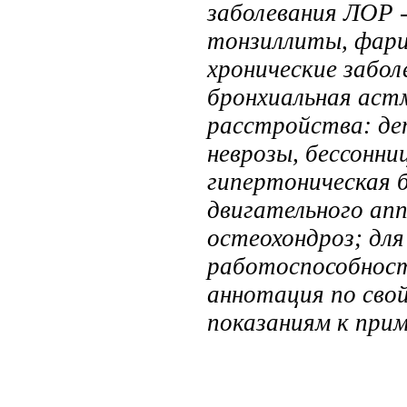
заболевания ЛОР -
тонзиллиты, фари
хронические забол
бронхиальная астм
расстройства: деп
неврозы, бессонни
гипертоническая б
двигательного ап
остеохондроз; дл
работоспособност
аннотация по сво
показаниям к при