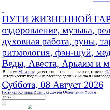
ПУТИ ЖИЗНЕННОЙ ГАРМ
оздоровление, музыка, ре
духовная работа, руны, та
ритмология, фэн-шуй, мед
Веды, Авеста, Аркаим и мн
В нашем
Магазине
существенное пополнение ассортимента
С
исторических изделий из раскопов древних Киева и Новгорода
Суббота, 08 Август 2026
Гостиная
Копилка Идей
Зал Друзей
Объявления
Форум