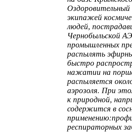
Оздоровительный 
экипажей космиче
людей, пострадав
Чернобыльской АЭС
промышленных пре
распылять эфирны
быстро распростр
нажатии на порше
распыляется около
аэрозоля. При эт
к природной, нап
содержится в сосн
применению:профи
респираторных за