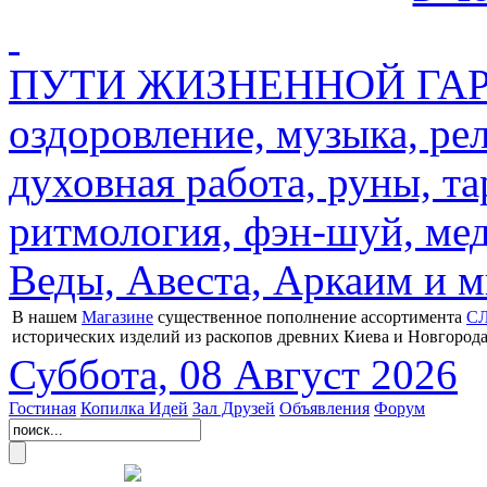
ПУТИ ЖИЗНЕННОЙ ГАРМ
оздоровление, музыка, ре
духовная работа, руны, та
ритмология, фэн-шуй, мед
Веды, Авеста, Аркаим и мн
В нашем
Магазине
существенное пополнение ассортимента
С
исторических изделий из раскопов древних Киева и Новгорода
Суббота, 08 Август 2026
Гостиная
Копилка Идей
Зал Друзей
Объявления
Форум