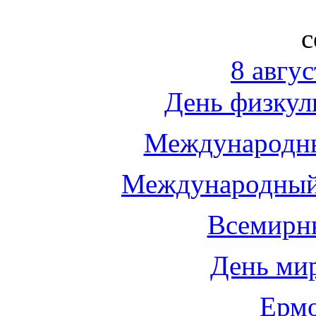
с
8 авгус
День физкул
Международны
Международный
Всемирн
День мир
Ермо