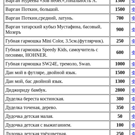
Варган Нуреева «Зов небес»,тональность А.
1300
Ф
Варган Поткин, большой.
1500
Ф
Варган Поткин,средний, латунь.
700
Ф
Варган татарский кубыз Мустафина, басовый,
900
Ф
Мозеръ
Губная гармошка Mini Color, 3.5см.(футлярчик).
250
Ф
Губная гармошка Speedy Kids, самоучитель с
600
Ф
песнями, HOHNER.
Губная гармошка SW24E, тремоло, Swan.
1000
Ф
Дан мой в футляре, двойной язык.
1500
Ф
Дан мой, бас двойной язык.
1300
Ф
Диджириду бамбук.
2800
Ф
Дуделка береста костинская.
380
Ф
Дуделка точеная, дерево.
350
Ф
Дудочка детская малая.
50
Ф
Дудочка детская с выжиганием.
100
Ф
Дудочка детская трёхцветная.
250
Ф