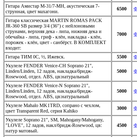
Гитара Амистар M-31/7-MH, акустическая 7-
6500
Ф
струнная, цвет махагони.
Гитара классическая MARTIN ROMAS PACK
JR-360 SB размер 3/4 (36″) с нейлоновыми
струнами, верхняя дека - липа, нижняя дека и
7000
Ф
обечайка - липа, гриф - клён, накладка - клён,
порожек - клён, цвет - санбёрст. В КОМПЛЕКТ
входит:
Гитара ТИМ 0С, ½, Ижевск.
5500
Ф
Укулеле FENDER Venice-CH Soprano 21″,
Linden/Linden, 12 ладов, накладка/бридж-
5000
Ф
Rosewood, отдел. ABS, цв:натуральный
Укулеле FENDER Venice-N Soprano 21″,
Linden/Linden, 12 ладов, накладка/бридж-
5000
Ф
Rosewood, отдел. ABS, цв:натуральный
Укулеле Mahalo MK1TRD, сопрано с чехлом,
3000
Ф
цвет Transparent Red, серия Kahiko
Укулеле Soprano 21″, SM, Mahogany/Mahogany,
″LOVE″, 12 ладов, накл/бридж-Rosewood, цв:
4500
Ф
натур матовый.