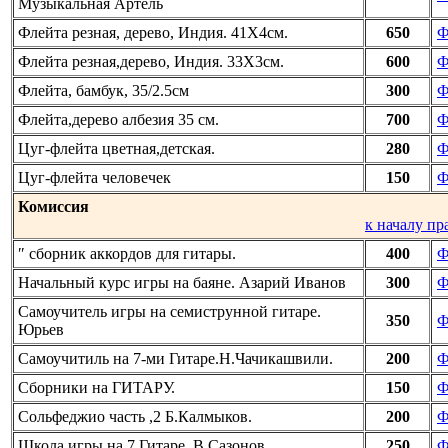
Музыкальная Артель
Флейта резная, дерево, Индия. 41Х4см.
650
Ф
Флейта резная,дерево, Индия. 33Х3см.
600
Ф
Флейта, бамбук, 35/2.5см
300
Ф
Флейта,дерево албезия 35 см.
700
Ф
Цуг-флейта цветная,детская.
280
Ф
Цуг-флейта человечек
150
Ф
Комиссия
к началу пр
″ сборник аккордов для гитары.
400
Ф
Начальный курс игры на баяне. Азарий Иванов
300
Ф
Самоучитель игры на семиструнной гитаре.
350
Ф
Юрьев
Самоучитиль на 7-ми Гитаре.Н.Чачикашвили.
200
Ф
Сборники на ГИТАРУ.
150
Ф
Сольфеджио часть ,2 Б.Калмыков.
200
Ф
Школа игры на 7 Гитаре. В.Сазонов.
250
Ф