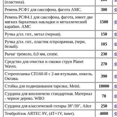
(пластина).
Ремень РСФ1 для саксофона, фагота АМС.
300
Ф
Ремень РСФ4.1 для саксофона, фагота, имеет две
мягких бархатных накладки и металлический
1500
Ф
карабин. АМС
Ручка д/эл. гит., метал (черная).
150
Ф
Ручка д/эл. гит., пластик п/прозрачная, (черн,
105
Ф
белый).
Рычаг тремоло, 6,0 мм, crome.
230
Ф
Средство для очистки и смазки струн Planet
270
Ф
Waves.
Стереопланка СП160-Н с 2-мя втулками, никель,
390
Ф
Октава.
Стойка для подвешивания тарелки, Meinl.
10000
Ф
Сурдина для виолончели стандартная. Материал
70
Ф
- черное дерево. WBO
Сурдина для классической гитары 38″/39″, Alice
250
Ф
Темброблок ARTEC 9V, (4T+1V, tuner).
4000
Ф