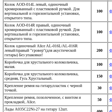
Колок AOD-014L левый, одиночный
хромированный с пластиковой ручкой. Для
100
Ф
вертикальной и горизонтальной установки,
открытого типа.
Колок AOD-014R правый, одиночный
хромированный с пластиковой ручкой. Для
100
Ф
вертикальной и горизонтальной установки,
открытого типа.
Колок одиночный Alice AL-016L/AL-016R
левый/правый ″гровер″(для акустической
200
Ф
гитары) Без упаковки!
Коробочка для хрустального колокольчика,
100
Ф
малая.
Коробочка для хрустального колокольчика,
150
Ф
средняя, Гусь Хрустальный.
Крепление ремня на гитару,пластик с черной
30
Ф
точкой.
Крепление ремня, позолоченное, с винтом и
50
Ф
прокладкой, Alice.
Лады A035C22Ni-27 на гитару 12шт.
400
Ф