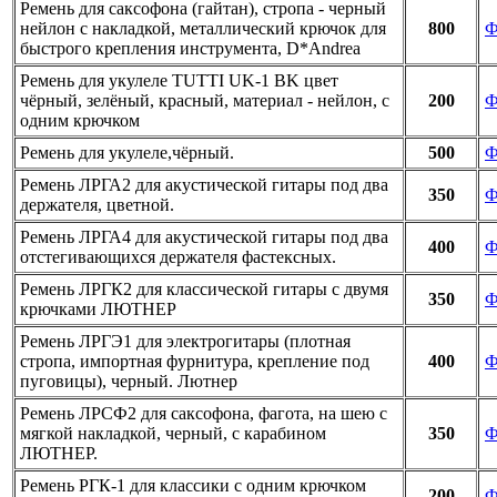
Ремень для саксофона (гайтан), стропа - черный
нейлон с накладкой, металлический крючок для
800
Ф
быстрого крепления инструмента, D*Andrea
Ремень для укулеле TUTTI UK-1 BK цвет
чёрный, зелёный, красный, материал - нейлон, с
200
Ф
одним крючком
Ремень для укулеле,чёрный.
500
Ф
Ремень ЛРГА2 для акустической гитары под два
350
Ф
держателя, цветной.
Ремень ЛРГА4 для акустической гитары под два
400
Ф
отстегивающихся держателя фастексных.
Ремень ЛРГК2 для классической гитары с двумя
350
Ф
крючками ЛЮТНЕР
Ремень ЛРГЭ1 для электрогитары (плотная
стропа, импортная фурнитура, крепление под
400
Ф
пуговицы), черный. Лютнер
Ремень ЛРСФ2 для саксофона, фагота, на шею с
мягкой накладкой, черный, с карабином
350
Ф
ЛЮТНЕР.
Ремень РГК-1 для классики с одним крючком
200
Ф