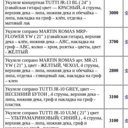
Укулеле концертная TUTTI JR-13 BL ( 24″ )
(гавайская гитара) цвет — КРАСНЫЙ, 4 струны,
верхняя дека – липа, нижняя дека и обечайка –
3000
Ф
липа, накладка на гриф – клён, отделка –
матовый лак
Укулеле сопрано MARTIN ROMAS MRP-
FLOWER YW ( 21″ ) (гавайская гитара), верхняя
дека – клён, нижняя дека – АВС, накладка на
3700
Ф
гриф – АВС, колки – хром, розетка - цветы, цвет
- ЖЁЛТЫЙ
Укулеле сопрано MARTIN ROMAS арт. MR-21
YW ( 21″ ), цвет - ЖЕЛТЫЙ, ЧЕХОЛ, 4 струны,
верхняя дека – липа, нижняя дека и обечайка –
2800
Ф
липа, отделка - глянцевый лак, накладка на гриф
– клен
Укулеле сопрано TUTTI JR-10 GREY, цвет —
ВЕСЕННИЙ БУТОН , 4 струны, верхняя дека –
3100
Ф
липа, нижняя дека, гриф и накладка на гриф -
пластик
Укулеле сопрано TUTTI JR-10 ULM ( 21″ ) цвет
— УЛЬТРАМАРИНОВЫЙ( СИНИЙ.) , 4 струны,
3100
Ф
верхняя дека – липа, нижняя дека, гриф и