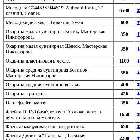
Мелодика C94453S 9445/37 Airboard Rasta, 37
6500
Ф
клавиш, Hohner.
Мелодика детская, 13 клавиш, Swan
600
Ф
Окарина малая сувенирная Котик, Мастерская
350
Ф
Никифорова.
Окарина малая сувенирная Щенок, Мастерская
350
Ф
Никифорова
Окарина пластиковая в чехле.
1100
Ф
Окарина средняя сувенирная Ботинок,
550
Ф
Мастерская Никифорова
Окарина средняя сувенирная Такса.
400
Ф
Окарина, три кота.
450
Ф
Пана флейта малая.
350
Ф
Флейта Di Dzi бамбуковая в D ключе, чехол и
1650
Ф
бумага пайп в комплекте.
Флейта бамбуковая большая,роспись.
650
Ф
Флейта Двойная ″Парочка″, Таежная
2200
Ф