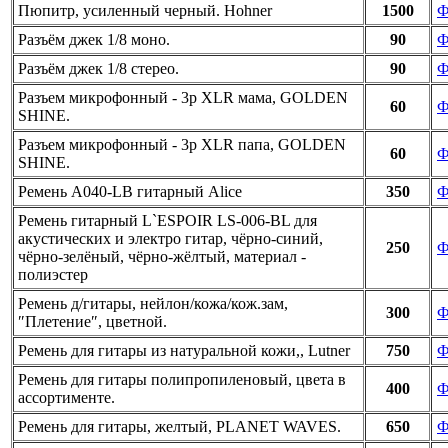
Пюпитр, усиленный черный. Hohner
1500
Ф
Разъём джек 1/8 моно.
90
Ф
Разъём джек 1/8 стерео.
90
Ф
Разъем микрофонный - 3p XLR мама, GOLDEN
60
Ф
SHINE.
Разъем микрофонный - 3p XLR папа, GOLDEN
60
Ф
SHINE.
Ремень A040-LB гитарный Alice
350
Ф
Ремень гитарный L`ESPOIR LS-006-BL для
акустических и электро гитар, чёрно-синий,
250
Ф
чёрно-зелёный, чёрно-жёлтый, материал -
полиэстер
Ремень д/гитары, нейлон/кожа/кож.зам,
300
Ф
″Плетение″, цветной.
Ремень для гитары из натуральной кожи,, Lutner
750
Ф
Ремень для гитары полипропиленовый, цвета в
400
Ф
ассортименте.
Ремень для гитары, желтый, PLANET WAVES.
650
Ф