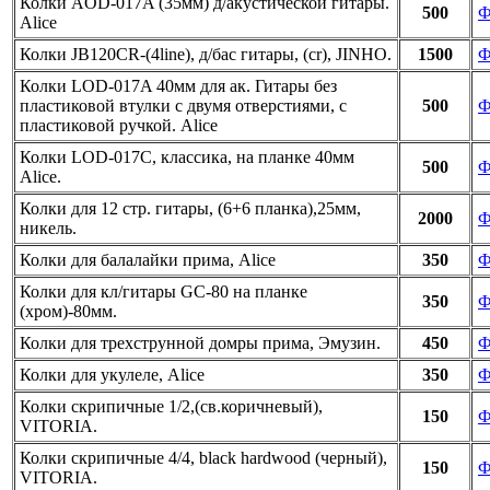
Колки AOD-017A (35мм) д/акустической гитары.
500
Ф
Alice
Колки JB120CR-(4line), д/бас гитары, (cr), JINHO.
1500
Ф
Колки LOD-017A 40мм для ак. Гитары без
пластиковой втулки с двумя отверстиями, с
500
Ф
пластиковой ручкой. Alice
Колки LOD-017C, классика, на планке 40мм
500
Ф
Alice.
Колки для 12 стр. гитары, (6+6 планка),25мм,
2000
Ф
никель.
Колки для балалайки прима, Alice
350
Ф
Колки для кл/гитары GС-80 на планке
350
Ф
(хром)-80мм.
Колки для трехструнной домры прима, Эмузин.
450
Ф
Колки для укулеле, Alice
350
Ф
Колки скрипичные 1/2,(св.коричневый),
150
Ф
VITORIA.
Колки скрипичные 4/4, black hardwood (черный),
150
Ф
VITORIA.