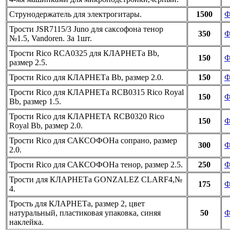
Струнодержатель для электрогитары.
1500
Ф
Трости JSR7115/3 Juno для саксофона тенор
350
Ф
№1.5, Vandoren. За 1шт.
Трости Rico RCA0325 для КЛАРНЕТа Bb,
150
Ф
размер 2.5.
Трости Rico для КЛАРНЕТа Bb, размер 2.0.
150
Ф
Трости Rico для КЛАРНЕТа RCB0315 Rico Royal
150
Ф
Вb, размер 1.5.
Трости Rico для КЛАРНЕТА RCB0320 Rico
150
Ф
Royal Вb, размер 2.0.
Трости Rico для САКСОФОНа сопрано, размер
300
Ф
2.0.
Трости Rico для САКСОФОНа тенор, размер 2.5.
250
Ф
Трости для КЛАРНЕТа GONZALEZ CLARF4,№
175
Ф
4.
Трость для КЛАРНЕТа, размер 2, цвет
натуральный, пластиковая упаковка, синяя
50
Ф
наклейка.