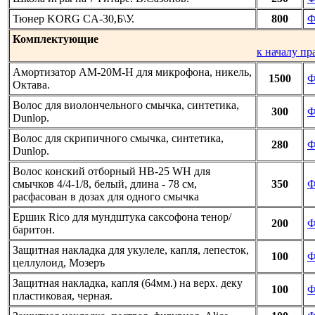
Тюнер KORG CA-30,Б\У.
800
Ф
Комплектующие
к началу пр
Амортизатор АМ-20М-Н для микрофона, никель,
1500
Ф
Октава.
Волос для виолончельного смычка, синтетика,
300
Ф
Dunlop.
Волос для скрипичного смычка, синтетика,
280
Ф
Dunlop.
Волос конский отборный HB-25 WH для
смычков 4/4-1/8, белый, длина - 78 см,
350
Ф
расфасован в дозах для одного смычка
Ершик Rico для мундштука саксофона тенор/
200
Ф
баритон.
Защитная накладка для укулеле, капля, лепесток,
100
Ф
целлулоид, Мозеръ
Защитная накладка, капля (64мм.) на верх. деку
100
Ф
пластиковая, черная.