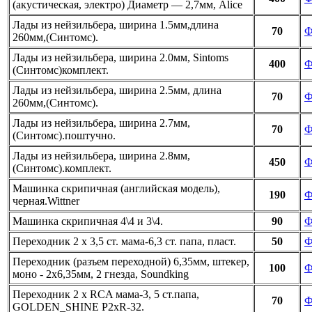
(акустическая, электро) Диаметр — 2,7мм, Alice
Лады из нейзильбера, ширина 1.5мм,длина
70
Ф
260мм,(Синтомс).
Лады из нейзильбера, ширина 2.0мм, Sintoms
400
Ф
(Синтомс)комплект.
Лады из нейзильбера, ширина 2.5мм, длина
70
Ф
260мм,(Синтомс).
Лады из нейзильбера, ширина 2.7мм,
70
Ф
(Синтомс).поштучно.
Лады из нейзильбера, ширина 2.8мм,
450
Ф
(Синтомс).комплект.
Машинка скрипичная (английская модель),
190
Ф
черная.Wittner
Машинка скрипичная 4\4 и 3\4.
90
Ф
Переходник 2 х 3,5 ст. мама-6,3 ст. папа, пласт.
50
Ф
Переходник (разъем переходной) 6,35мм, штекер,
100
Ф
моно - 2х6,35мм, 2 гнезда, Soundking
Переходник 2 х RCA мама-3, 5 ст.папа,
70
Ф
GOLDEN_SHINE P2xR-32.