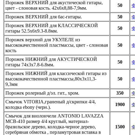
Порожек ВЕРХНИЙ для акустической гитары,
50
Ф
цвет - слоновая кость. 42х6х8,88-7,9мм.
Порожек ВЕРХНИЙ для бас-гитары.
50
Ф
Порожек ВЕРХНИЙ для КЛАССИЧЕСКОЙ
50
Ф
гитары 52.5х6х9.3-8.8мм.
Порожек верхний для УКУЛЕЛЕ из
высококачественной пластмассы, цвет - слоновая
50
Ф
кость
Порожек НИЖНИЙ для АКУСТИЧЕСКОЙ
50
Ф
гитары 74х3х7.8-6.8мм.
Порожек НИЖНИЙ для классической гитары из
высококачественной пластмассы,80х3х11,3-
50
Ф
9,3мм
Порожек ролерный д/эл. гит., хром.
350
Ф
Смычок VITORIA,граненый д/скрипки 4/4,
1900
Ф
колодка еbony (черн.).
Смычок для виолончели ANTONIO LAVAZZA
MCB-410 размер 4/4 круглый, материал-
бразильское дерево, колодка-черное дерево,
1500
Ф
серебряная обмотка , перламутровая вставка в