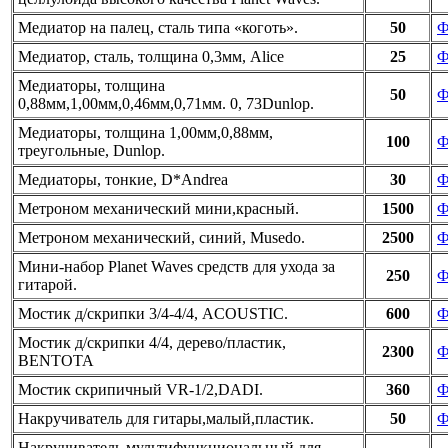
Медиатор на палец, сталь типа «коготь».
50
Ф
Медиатор, сталь, толщина 0,3мм, Alice
25
Ф
Медиаторы, толщина
50
Ф
0,88мм,1,00мм,0,46мм,0,71мм. 0, 73Dunlop.
Медиаторы, толщина 1,00мм,0,88мм,
100
Ф
треугольные, Dunlop.
Медиаторы, тонкие, D*Andrea
30
Ф
Метроном механический мини,красный.
1500
Ф
Метроном механический, синий, Musedo.
2500
Ф
Мини-набор Planet Waves средств для ухода за
250
Ф
гитарой.
Мостик д/скрипки 3/4-4/4, ACOUSTIC.
600
Ф
Мостик д/скрипки 4/4, дерево/пластик,
2300
Ф
BENTOTA
Мостик скрипичный VR-1/2,DADI.
360
Ф
Накручиватель для гитары,малый,пластик.
50
Ф
Накручиватель мультифункциональный для