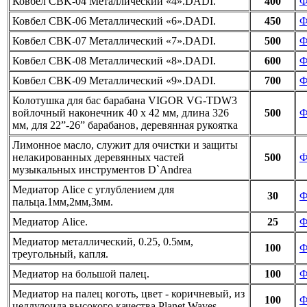
Ковбел CBK-04 Металлический «4».DADI.
400
Ф
Ковбел CBK-06 Металлический «6».DADI.
450
Ф
Ковбел CBK-07 Металлический «7».DADI.
500
Ф
Ковбел CBK-08 Металлический «8».DADI.
600
Ф
Ковбел CBK-09 Металлический «9».DADI.
700
Ф
Колотушка для бас барабана VIGOR VG-TDW3
войлочный наконечник 40 х 42 мм, длина 326
500
Ф
мм, для 22”-26” барабанов, деревянная рукоятка
Лимонное масло, служит для очистки и защиты
нелакированных деревянных частей
500
Ф
музыкальных инструментов D`Andrea
Медиатор Alice с углублением для
30
Ф
пальца.1мм,2мм,3мм.
Медиатор Alice.
25
Ф
Медиатор металлический, 0.25, 0.5мм,
100
Ф
треугольный, капля.
Медиатор на большой палец.
100
Ф
Медиатор на палец коготь, цвет - коричневый, из
100
Ф
целлулоида высокого качества Planet Waves.