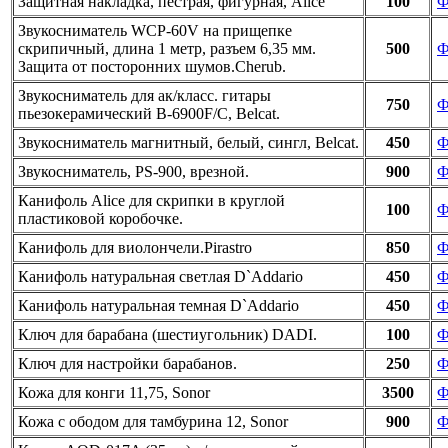
Защитная накладка, пестрая, фигурная, Alice
100
Ф
Звукосниматель WCP-60V на прищепке
скрипичный, длина 1 метр, разъем 6,35 мм.
500
Ф
Защита от посторонних шумов.Cherub.
Звукосниматель для ак/класс. гитары
750
Ф
пьезокерамический B-6900F/C, Belcat.
Звукосниматель магнитный, белый, сингл, Belcat.
450
Ф
Звукосниматель, PS-900, врезной.
900
Ф
Канифоль Alice для скрипки в круглой
100
Ф
пластиковой коробочке.
Канифоль для виолончели.Pirastro
850
Ф
Канифоль натуральная светлая D`Addario
450
Ф
Канифоль натуральная темная D`Addario
450
Ф
Ключ для барабана (шестиугольник) DADI.
100
Ф
Ключ для настройки барабанов.
250
Ф
Кожа для конги 11,75, Sonor
3500
Ф
Кожа с ободом для тамбурина 12, Sonor
900
Ф