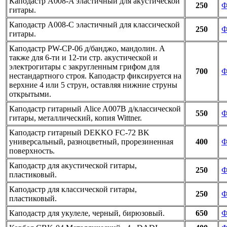
Каподастр A008-A эластичный для акустической
250
Ф
гитары.
Каподастр A008-C эластичный для классической
250
Ф
гитары.
Каподастр PW-CP-06 д/банджо, мандолин. А
также для 6-ти и 12-ти стр. акустической и
электрогитары с закругленным грифом для
700
Ф
нестандартного строя. Каподастр фиксируется на
верхние 4 или 5 струн, оставляя нижние струны
открытыми.
Каподастр гитарный Alice A007B д/классической
550
Ф
гитары, металлический, копия Wittner.
Каподастр гитарный DEKKO FC-72 BK
универсальный, разноцветный, прорезиненная
400
Ф
поверхность.
Каподастр для акустической гитары,
250
Ф
пластиковый.
Каподастр для классической гитары,
250
Ф
пластиковый.
Каподастр для укулеле, черный, бирюзовый.
650
Ф