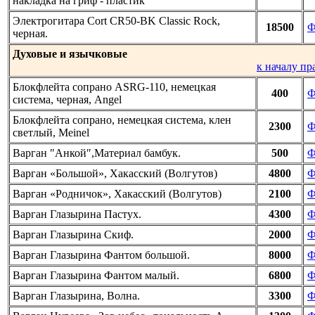
накладка на гриф - пластик
Электрогитара Cort CR50-BK Classic Rock,
18500
Ф
черная.
Духовые и язычковые
к началу пр
Блокфлейта сопрано ASRG-110, немецкая
400
Ф
система, черная, Angel
Блокфлейта сопрано, немецкая система, клен
2300
Ф
светлый, Meinel
Варган ″Анкой″,Материал бамбук.
500
Ф
Варган «Большой», Хакасский (Волгутов)
4800
Ф
Варган «Родничок», Хакасский (Волгутов)
2100
Ф
Варган Глазырина Пастух.
4300
Ф
Варган Глазырина Скиф.
2000
Ф
Варган Глазырина Фантом большой.
8000
Ф
Варган Глазырина Фантом малый.
6800
Ф
Варган Глазырина, Волна.
3300
Ф