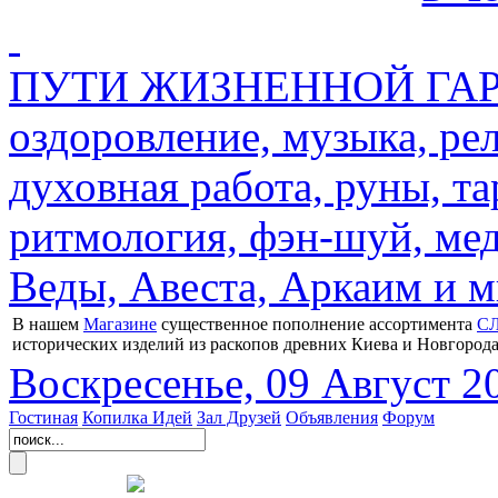
ПУТИ ЖИЗНЕННОЙ ГАРМ
оздоровление, музыка, ре
духовная работа, руны, та
ритмология, фэн-шуй, мед
Веды, Авеста, Аркаим и мн
В нашем
Магазине
существенное пополнение ассортимента
С
исторических изделий из раскопов древних Киева и Новгорода
Воскресенье, 09 Август 2
Гостиная
Копилка Идей
Зал Друзей
Объявления
Форум