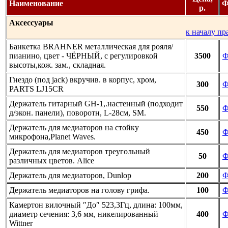
Наименование
Ф
р.
Аксессуары
к началу пр
Банкетка BRAHNER металлическая для рояля/
пианино, цвет - ЧЁРНЫЙ, с регулировкой
3500
Ф
высоты,кож. зам., складная.
Гнездо (под jack) вкручив. в корпус, хром,
300
Ф
PARTS LJ15CR
Держатель гитарный GH-1,.настенный (подходит
550
Ф
д/экон. панели), поворотн, L-28см, SM.
Держатель для медиаторов на стойку
450
Ф
микрофона,Planet Waves.
Держатель для медиаторов треугольный
50
Ф
различных цветов. Alice
Держатель для медиаторов, Dunlop
200
Ф
Держатель медиаторов на голову грифа.
100
Ф
Камертон вилочный ″До″ 523,3Гц, длина: 100мм,
диаметр сечения: 3,6 мм, никелированный
400
Ф
Wittner