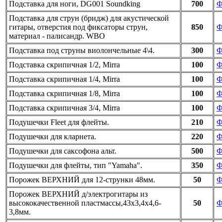
Подставка для ноги, DG001 Soundking
700
Ф
Подставка для струн (бридж) для акустической
гитары, отверстия под фиксаторы струн,
850
Ф
материал - палисандр. WBO
Подставка под струны виолончельные 4\4.
300
Ф
Подставка скрипичная 1/2, Mirra
100
Ф
Подставка скрипичная 1/4, Mirra
100
Ф
Подставка скрипичная 1/8, Mirra
100
Ф
Подставка скрипичная 3/4, Mirra
100
Ф
Подушечки Fleet для флейты.
210
Ф
Подушечки для кларнета.
220
Ф
Подушечки для саксофона альт.
500
Ф
Подушечки для флейты, тип ″Yamaha″.
350
Ф
Порожек ВЕРХНИЙ для 12-струнки 48мм.
50
Ф
Порожек ВЕРХНИЙ д/электрогитары из
высококачественной пластмассы,43х3,4х4,6-
50
Ф
3,8мм.