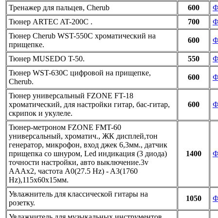
Тренажер для пальцев, Cherub
600
Ф
Тюнер ARTEC AT-200C .
700
Ф
Тюнер Cherub WST-550C хроматический на
600
Ф
прищепке.
Тюнер MUSEDO T-50.
550
Ф
Тюнер WST-630C цифровой на прищепке,
600
Ф
Cherub.
Тюнер универсальный FZONE FT-18
хроматический, для настройки гитар, бас-гитар,
600
Ф
скрипок и укулеле.
Тюнер-метроном FZONE FMT-60
универсальный, хроматич., ЖК дисплей,тон
генератор, микрофон, вход джек 6,3мм., датчик
прищепка со шнуром, Led индикация (3 диода)
1400
Ф
точности настройки, авто выключение.3v
AAAх2, частота A0(27.5 Hz) - A3(1760
Hz),115х60х15мм.
Увлажнитель для классической гитары на
1050
Ф
розетку.
Увлажнитель для музыкальных инструментов