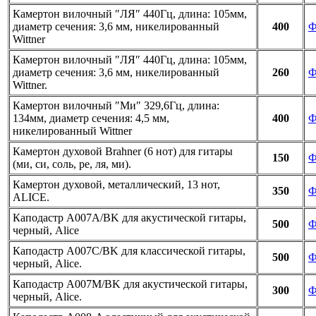
Камертон вилочный ″ЛЯ″ 440Гц, длина: 105мм,
диаметр сечения: 3,6 мм, никелированный
400
Ф
Wittner
Камертон вилочный ″ЛЯ″ 440Гц, длина: 105мм,
диаметр сечения: 3,6 мм, никелированный
260
Ф
Wittner.
Камертон вилочный ″Ми″ 329,6Гц, длина:
134мм, диаметр сечения: 4,5 мм,
400
Ф
никелированный Wittner
Камертон духовой Brahner (6 нот) для гитары
150
Ф
(ми, си, соль, ре, ля, ми).
Камертон духовой, металлический, 13 нот,
350
Ф
ALICE.
Каподастр A007A/BK для акустической гитары,
500
Ф
черный, Alice
Каподастр A007C/BK для классической гитары,
500
Ф
черный, Alice.
Каподастр A007M/BK для акустической гитары,
300
Ф
черный, Alice.