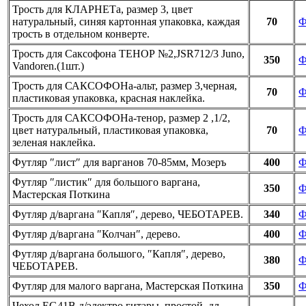
Трость для КЛАРНЕТа, размер 3, цвет
натуральный, синяя картонная упаковка, каждая
70
Ф
трость в отдельном конверте.
Трость для Саксофона ТЕНОР №2,JSR712/3 Juno,
350
Ф
Vandoren.(1шт.)
Трость для САКСОФОНа-альт, размер 3,черная,
70
Ф
пластиковая упаковка, красная наклейка.
Трость для САКСОФОНа-тенор, размер 2 ,1/2,
цвет натуральный, пластиковая упаковка,
70
Ф
зеленая наклейка.
Футляр ″лист″ для варганов 70-85мм, Мозеръ
400
Ф
Футляр ″листик″ для большого варгана,
350
Ф
Мастерская Поткина
Футляр д/варгана ″Капля″, дерево, ЧЕБОТАРЕВ.
340
Ф
Футляр д/варгана ″Колчан″, дерево.
400
Ф
Футляр д/варгана большого, ″Капля″, дерево,
380
Ф
ЧЕБОТАРЕВ.
Футляр для малого варгана, Мастерская Поткина
350
Ф
Чехол EG41B д/электро гитары, простой, дл.