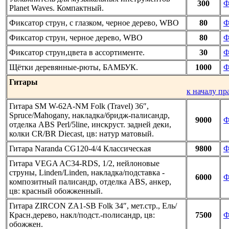
300
Ф
Planet Waves. Компактный.
Фиксатор струн, с глазком, черное дерево, WBO
80
Ф
Фиксатор струн, черное дерево, WBO
80
Ф
Фиксатор струн,цвета в ассортименте.
30
Ф
Щётки деревянные-рюты, БАМБУК.
1000
Ф
Гитары
к началу пр
Гитара SM W-62A-NM Folk (Travel) 36″,
Spruce/Mahogany, накладка/бридж-палисандр,
9000
Ф
отделка ABS Perl/5line, инскруст. задней деки,
колки CR/BR Diecast, цв: натур матовый.
Гитара Naranda CG120-4/4 Классическая
9800
Ф
Гитара VEGA AC34-RDS, 1/2, нейлоновые
струны, Linden/Linden, накладка/подставка -
6000
Ф
композитный палисандр, отделка ABS, анкер,
цв: красный обожженный.
Гитара ZIRCON ZA1-SB Folk 34″, мет.стр., Ель/
Красн.дерево, накл/подст.-полисандр, цв:
7500
Ф
обожжен.