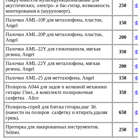
акустических, электро- и бас-гитар, возможность
250
Ф
монтирования в (шуруповерт).
Палочки AML-10P для металлофона, пластик,
150
Ф
Angel
Палочки AML-20P для металлофона, пластик,
200
Ф
Angel
Палочки AML-22Y для глокеншпиля, мягкая
350
Ф
резина, Angel
Палочки AML-22Y для металлофона, мягкая
200
Ф
резина, Angel
Палочки AML-25 для метталофона, Angel
150
Ф
Полироль A044 для ладов и колковой механики
гитары 15мл., в комплекте полировочная
350
Ф
салфетка . Alice
Полироль-спрей для блеска гитары,шаг 3й.
(нанести на полиров .салфетку и втирать,удаляя
650
Ф
грязь).
Протирка для лакированных инструментов,
250
Ф
Selmer.