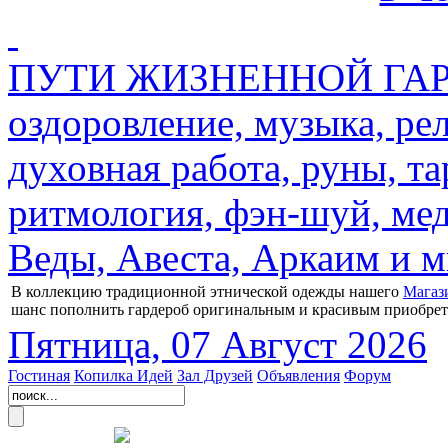
ПУТИ ЖИЗНЕННОЙ ГАРМ
оздоровление, музыка, ре
духовная работа, руны, та
ритмология, фэн-шуй, мед
Веды, Авеста, Аркаим и мн
В коллекцию традиционной этнической одежды нашего
Магаз
шанс пополнить гардероб оригинальным и красивым приобре
Пятница, 07 Август 2026
Гостиная
Копилка Идей
Зал Друзей
Объявления
Форум