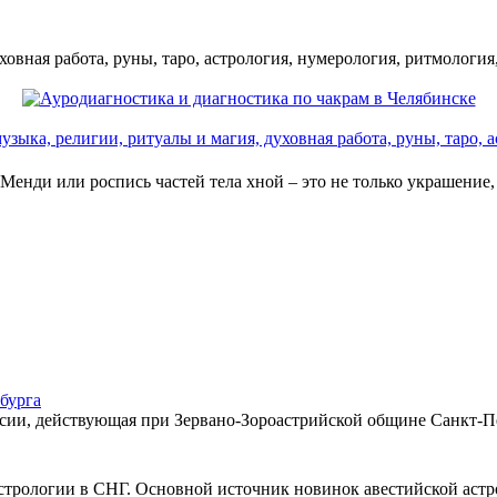
ховная работа, руны, таро, астрология, нумерология, ритмология
 религии, ритуалы и магия, духовная работа, руны, таро, ас
 Менди или роспись частей тела хной – это не только украшение,
бурга
сии, действующая при Зервано-Зороастрийской общине Санкт-Пет
трологии в СНГ. Основной источник новинок авестийской астро