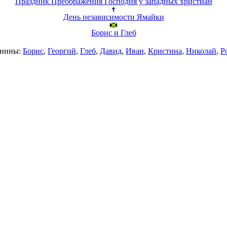
Праздник Преображения Господня у западных христиан
День независимости Ямайки
Борис и Глеб
нины:
Борис
,
Георгий
,
Глеб
,
Давид
,
Иван
,
Кристина
,
Николай
,
Р