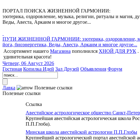
ПОРТАЛ ПОИСКА ЖИЗНЕННОЙ ГАРМОНИИ:
эзотерика, оздоровление, музыка, религии, ритуалы и магия, ду
Веды, Авеста, Аркаим и многое другое...
ПУТИ ЖИЗНЕННОЙ ГАРМОНИИ: эзотерика, оздоровление, музыка,
йога, биоэнергетика, Веды, Авеста, Аркаим и многое другое...
Ассортимент нашего
Магазина
пополнился
ХНОЙ ДЛЯ РУК
.
удивительная красота!
Четверг, 06 Август 2026
Гостиная
Копилка Идей
Зал Друзей
Объявления
Форум
Лавка
Полезные ссылки
Полезные ссылки
Ссылка
Авестийское астрологическое общество Санкт-Петер
Крупнейшая авестийская астрологическая школа Рос
П.П.Глоба).
Минская школа авестийской астрологии П.П.Глобы
Крупнейший астрологический портал авестийской ас