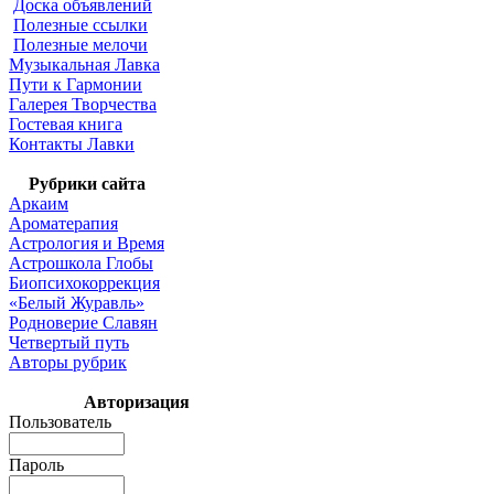
Доска объявлений
Полезные ссылки
Полезные мелочи
Музыкальная Лавка
Пути к Гармонии
Галерея Творчества
Гостевая книга
Контакты Лавки
Рубрики сайта
Аркаим
Ароматерапия
Астрология и Время
Астрошкола Глобы
Биопсихокоррекция
«Белый Журавль»
Родноверие Славян
Четвертый путь
Авторы рубрик
Авторизация
Пользователь
Пароль