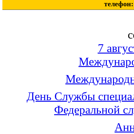
телефон: 
с
7 авгус
Междунаро
Международн
День Службы специа
Федеральной с
Анн