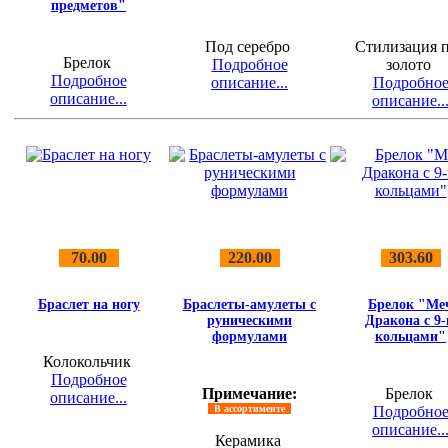
предметов"
Под серебро
Стилизация 
Брелок
Подробное
золото
Подробное
описание...
Подробно
описание...
описание..
70.00
220.00
303.60
Браслет на ногу
Браслеты-амулеты с
Брелок "Ме
руническими
Дракона с 9
формулами
кольцами"
Колокольчик
Подробное
Примечание:
Брелок
описание...
В ассортименте
Подробно
описание..
Керамика