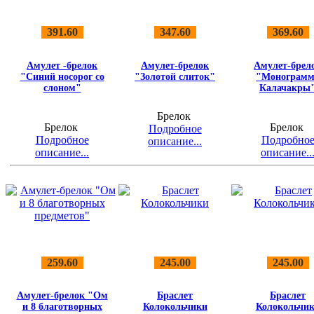
391.60
347.60
369.60
Амулет -брелок
Амулет-брелок
Амулет-брел
"Синий носорог со
"Золотой слиток"
"Монограмм
слоном"
Калачакры
Брелок
Брелок
Брелок
Подробное
Подробное
Подробно
описание...
описание...
описание..
259.60
245.00
245.00
Амулет-брелок "Ом
Браслет
Браслет
и 8 благотворных
Колокольчики
Колокольчи