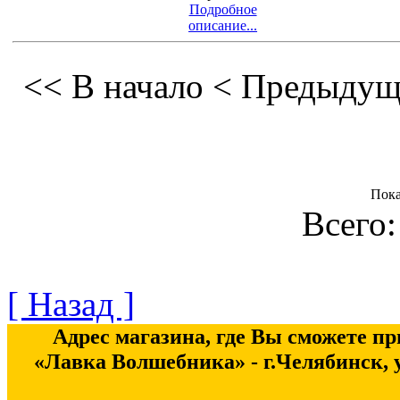
Подробное
описание...
<< В начало
< Предыдущ
Пок
Всего:
[ Назад ]
Адрес магазина, где Вы сможете п
«Лавка Волшебника» - г.Челябинск, у