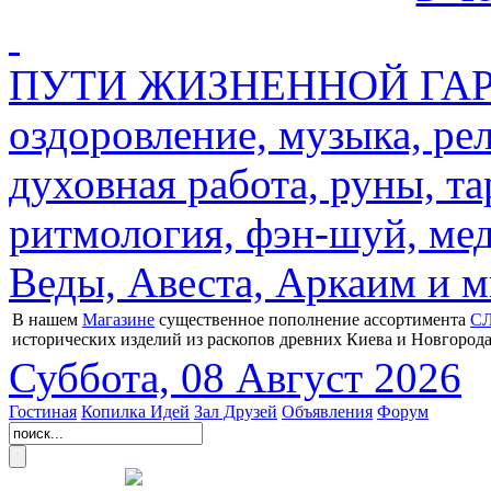
ПУТИ ЖИЗНЕННОЙ ГАРМ
оздоровление, музыка, ре
духовная работа, руны, та
ритмология, фэн-шуй, мед
Веды, Авеста, Аркаим и мн
В нашем
Магазине
существенное пополнение ассортимента
С
исторических изделий из раскопов древних Киева и Новгорода
Суббота, 08 Август 2026
Гостиная
Копилка Идей
Зал Друзей
Объявления
Форум