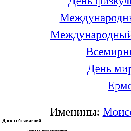
День физкул
Международны
Международный
Всемирн
День мир
Ермо
Именины:
Моис
Доска объявлений