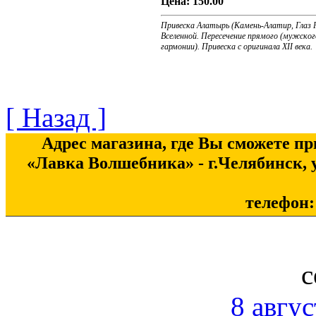
Цена:
150.00
Привеска Алатырь (Камень-Алатир, Глаз Р
Вселенной. Пересечение прямого (мужског
гармонии). Привеска с оригинала XII века.
[ Назад ]
Адрес магазина, где Вы сможете п
«Лавка Волшебника» - г.Челябинск, у
телефон: 
с
8 авгус