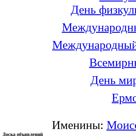
День физкул
Международны
Международный
Всемирн
День мир
Ермо
Именины:
Моис
Доска объявлений