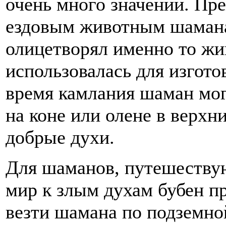
очень много значений. Пре
ездовым животным шамана
олицетворял именно то жи
использовалась для изгот
время камлания шаман мог
на коне или олене в верхн
добрые духи.
Для шаманов, путешеству
мир к злым духам бубен п
везти шамана по подземно