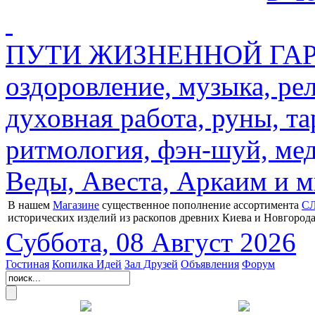
ПУТИ ЖИЗНЕННОЙ ГАРМ
оздоровление, музыка, ре
духовная работа, руны, та
ритмология, фэн-шуй, мед
Веды, Авеста, Аркаим и мн
В нашем
Магазине
существенное пополнение ассортимента
С
исторических изделий из раскопов древних Киева и Новгорода
Суббота, 08 Август 2026
Гостиная
Копилка Идей
Зал Друзей
Объявления
Форум