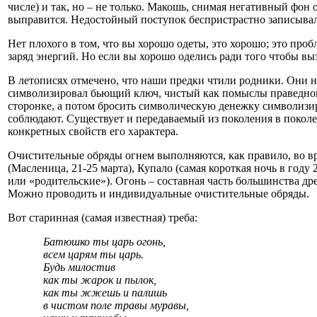
числе) и так, но – не только. Макошь, снимая негативный фон
выправится. Недостойный поступок беспристрастно записыва
Нет плохого в том, что вы хорошо одеты, это хорошо; это про
заряд энергий. Но если вы хорошо оделись ради того чтобы выз
В летописях отмечено, что наши предки чтили родники. Они н
символизировал бьющий ключ, чистый как помыслы праведного.
сторонке, а потом бросить символическую денежку символизир
соблюдают. Существует и передаваемый из поколения в покол
конкретных свойств его характера.
Очистительные обряды огнем выполняются, как правило, во вр
(Масленица, 21-25 марта), Купало (самая короткая ночь в году
или «родительские»). Огонь – составная часть большинства 
Можно проводить и индивидуальные очистительные обряды.
Вот старинная (самая известная) треба:
Батюшко ты царь огонь,
всем царям ты царь.
Будь милостив
как ты жарок и пылок,
как ты жжешь и палишь
в чистом поле травы муравы,