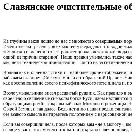
Славянские очистительные о
Из глубины веков дошло до нас с множество совершаемых пор
Именитые экстрасенсы всех мастей утверждают что водой можн
том числе) изменению электропотенциала клеток кожи: вода н
одной из причин старения]. Наши предки умывались также час
мы, дети технической цивилизации – чисто из-за гигиеническ
Водная как и огненная стихии – наиболее яркие отображения
забываем главное: «Сие суть многих отображений Прави». Наш 
как восстановление своего психофизического потенциала и, по
Возле умывальника висел расшитый рушник. Как правило в вы
свое чело о священные символы богов Руси, дабы наставитс
образующими ромб – сакральный знак Мокоши и роженицы. Чет
Сырой Земли, и так далее. Ведь истинно наши предки считали
без всякого смысла вытираетесь полотенцем с нарисованной дев
Если вы совершили дела, после которых вам «не в моготу», в
сердце у вас в этот момент открыто и открытосердечно поведа