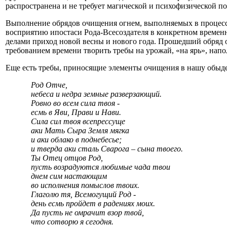
распространена и не требует магической и психофизической п
Выполнение обрядов очищения огнем, выполняемых в процессе
восприятию ипостаси Рода-Всесоздателя в конкретном времен
делами приход новой весны и нового года. Прошедший обряд оч
требованием времени творить требы на урожай, «на ярь», на
Еще есть требы, приносящие элементы очищения в нашу обыде
Род Отче,
небеса и недра земные разверзающий.
Ровно во всем сила твоя -
есмь в Яви, Прави и Нави.
Сила сил твоя всепрессуще
аки Мать Сыра Земля мягка
и аки облако в поднебесье;
и тверда аки сталь Сварога – сына твоего.
Ты Отец отцов Род,
пусть возрадуются любимые чада твои
днем сим настающим
во исполнения помыслов твоих.
Глаголю тя, Всемогущий Род -
день есмь пройдет в радениях моих.
Да пусть не омрачит взор твой,
что сотворю я сегодня.