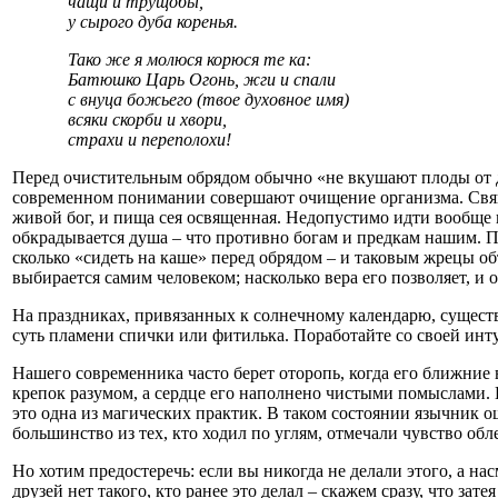
чащи и трущобы,
у сырого дуба коренья.
Тако же я молюся корюся те ка:
Батюшко Царь Огонь, жги и спали
с внуца божьего (твое духовное имя)
всяки скорби и хвори,
страхи и переполохи!
Перед очистительным обрядом обычно «не вкушают плоды от де
современном понимании совершают очищение организма. Свяще
живой бог, и пища сея освященная. Недопустимо идти вообще н
обкрадывается душа – что противно богам и предкам нашим. П
сколько «сидеть на каше» перед обрядом – и таковым жрецы объ
выбирается самим человеком; насколько вера его позволяет, и 
На праздниках, привязанных к солнечному календарю, существ
суть пламени спички или фитилька. Поработайте со своей инт
Нашего современника часто берет оторопь, когда его ближние 
крепок разумом, а сердце его наполнено чистыми помыслами.
это одна из магических практик. В таком состоянии язычник ощ
большинство из тех, кто ходил по углям, отмечали чувство обл
Но хотим предостеречь: если вы никогда не делали этого, а н
друзей нет такого, кто ранее это делал – скажем сразу, что з