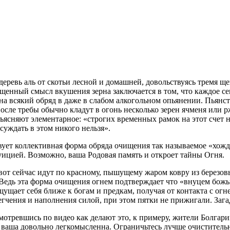
ревь аль от скотьи лесной и домашней, довольствуясь тремя ще
нный смысл вкушения зерна заключается в том, что каждое семя
а всякий обряд в даже в слабом алкогольном опьянении. Пьянств
осле требы обычно кладут в огонь несколько зерен ячменя или
ясняют элементарное: «строгих временных рамок на этот счет не
осуждать в этом никого нельзя».
ует коллективная форма обряда очищения так называемое «хожде
уицией. Возможно, ваша Родовая память и откроет тайны Огня.
вот сейчас идут по красному, пышущему жаром ковру из березов
 Ведь эта форма очищения огнем подтверждает что «внуцем бож
ущает себя ближе к богам и предкам, получая от контакта с огн
егчения и наполнения силой, при этом пятки не прижигали. Зага
асмотревшись по видео как делают это, к примеру, жители Болга
атея ваша довольно легкомысленна. Ограничьтесь лучше очистите