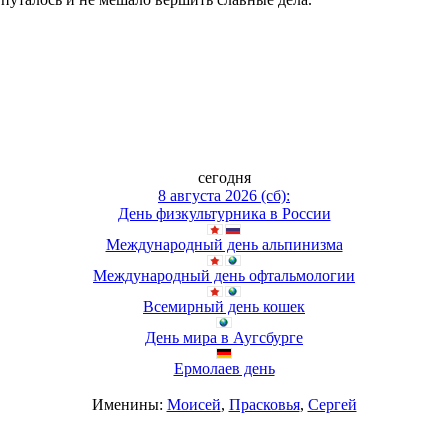
сегодня
8 августа 2026 (сб):
День физкультурника в России
Международный день альпинизма
Международный день офтальмологии
Всемирный день кошек
День мира в Аугсбурге
Ермолаев день
Именины:
Моисей
,
Прасковья
,
Сергей