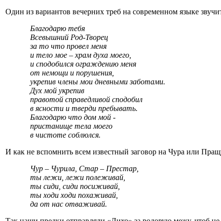
Один из вариантов вечерних треб на современном языке звучит
Благодарю тебя
Всевышний Род-Творец
за то что провел меня
и тело мое – храм духа моего,
и сподобился ограждению меня
от немощи и порушения,
укрепив члены мои дневными заботами.
Дух мой укрепив
правотой справедливой сподобил
в ясности и тверди пребывать.
Благодарю что дом мой -
пристанище тела моего
в чистоте соблюлся.
И как не вспомнить всем известный заговор на Чура или Пращ
Чур – Чурила, Стар – Престар,
ты лежи, лежи полеживай,
ты сиди, сиди посиживай,
ты ходи ходи похаживай,
да от нас отваживай.
Так наши предки отправляли «Лихо» за родовую межу, чтоб не