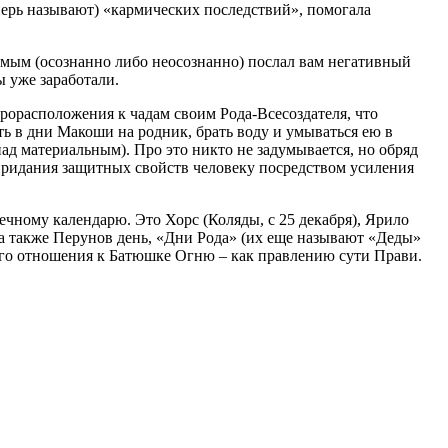
еперь называют) «кармических последствий», помогала
 самым (осознанно либо неосознанно) послал вам негативный
ы уже заработали.
рорасположения к чадам своим Рода-Всесоздателя, что
ь в дни Макоши на родник, брать воду и умываться ею в
д материальным). Про это никто не задумывается, но обряд
придания защитных свойств человеку посредством усиления
чному календарю. Это Хорс (Коляды, с 25 декабря), Ярило
), а также Перунов день, «Дни Рода» (их еще называют «Деды»
ого отношения к Батюшке Огню – как правлению сути Прави.