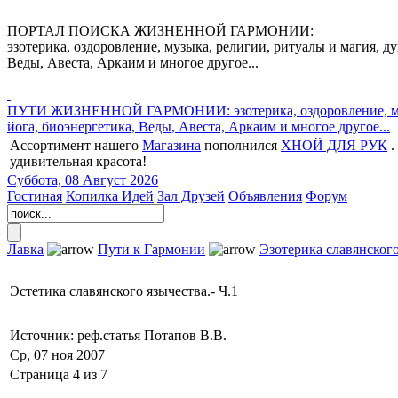
ПОРТАЛ ПОИСКА ЖИЗНЕННОЙ ГАРМОНИИ:
эзотерика, оздоровление, музыка, религии, ритуалы и магия, ду
Веды, Авеста, Аркаим и многое другое...
ПУТИ ЖИЗНЕННОЙ ГАРМОНИИ: эзотерика, оздоровление, музыка,
йога, биоэнергетика, Веды, Авеста, Аркаим и многое другое...
Ассортимент нашего
Магазина
пополнился
ХНОЙ ДЛЯ РУК
.
удивительная красота!
Суббота, 08 Август 2026
Гостиная
Копилка Идей
Зал Друзей
Объявления
Форум
Лавка
Пути к Гармонии
Эзотерика славянского
Эстетика славянского язычества.- Ч.1
Источник: реф.статья Потапов В.В.
Ср, 07 ноя 2007
Страница 4 из 7