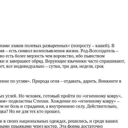
пами злаков полевых разваренных» (попросту – кашей). В
 – есть символ волеизъявления жизни. Род-Всесоздатель –
о есть более мерзость чем воровство, ибо пьянством
 ржи и завершают обряд. Верующие язычники часто спрашивают,
т, все индивидуально – сутки, три дня, неделя, срок
ние по углям». Природа огня – отдавать, дарить. Вникните в
ых углей. Но человек, готовый пройти по «огненному ковру»,
ьим» подвластны Стихии. Хождение по «огненному ковру» –
ем не боль и страдания, а внутреннюю силу. Действительно,
дка? Но не для тех кто прошел.
рии в своих национальных одеждах, решились, и среди ваших
льными прыжками через костер. Эта форма достаточно