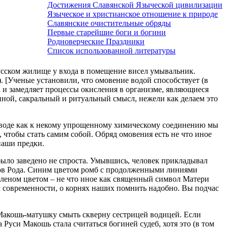
Достижения Славянской Языческой цивилизации
Языческое и христианское отношение к природе
Славянские очистительные обряды
Первые старейшие боги и богини
Родноверческие Праздники
Список использованной литературы
усском жилище у входа в помещение висел умывальник.
 [Ученые установили, что омовение водой способствует (в
 и замедляет процессы окисления в организме, являющиеся
иной, сакральный и ритуальный смысл, нежели как делаем это
к воде как к некому упрощенному химическому соединению мы
 чтобы стать самим собой. Обряд омовения есть не что иное
наши предки.
ыло заведено не спроста. Умывшись, человек прикладывал
ков Рода. Синим цветом ромб с продолженными линиями
леном цветом – не что иное как священный символ Матери
м современности, о корнях наших помнить надобно. Вы подчас
 Макошь-матушку смыть скверну сестрицей водицей. Если
Руси Макошь стала считаться богиней судеб, хотя это (в том