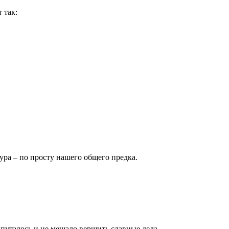
 так:
ура – по просту нашего общего предка.
 путалось и не мешало вершить славные дела.