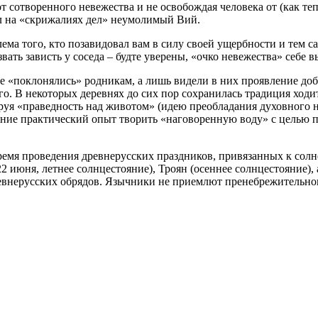
 от сотворенного невежества и не освобождая человека от (как т
л на «скрижалиях дел» неумолимый Вий.
блема того, кто позавидовал вам в силу своей ущербности и тем
вать зависть у соседа – будте уверены, «очко невежества» себе в
е «поклонялись» родникам, а лишь видели в них проявление доб
 В некоторых деревнях до сих пор сохранилась традиция ходит
уя «праведность над животом» (идею преобладания духовного на
ение практический опыт творить «наговоренную воду» с целью 
емя проведения древнерусских праздников, привязанных к солне
 22 июня, летнее солнцестояние), Троян (осеннее солнцестояние
древнерусских обрядов. Язычники не приемлют пренебрежительн