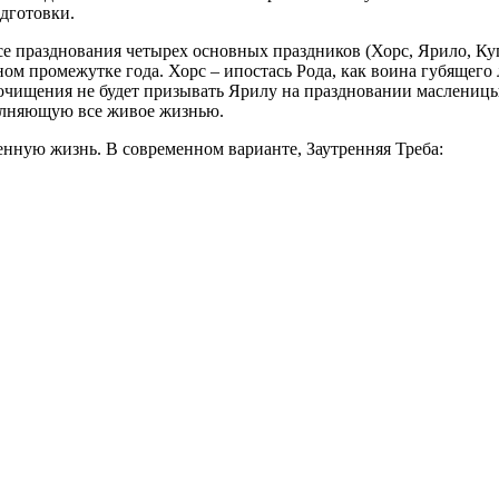
одготовки.
 празднования четырех основных праздников (Хорс, Ярило, Купа
ном промежутке года. Хорс – ипостась Рода, как воина губящег
ищения не будет призывать Ярилу на праздновании масленицы, ру
полняющую все живое жизнью.
нную жизнь. В современном варианте, Заутренняя Треба: