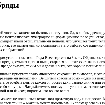
бряды
ой чисто механически бытовых поступков. Да, в любом древнер
о нейтрализовать чужеродное информационное поле (т.н. сглаз).
асыщает ткани отрицательными ионами, что улучшает тонус тела
то как это делаем мы, но вкладывали в это действо совершенно 
их соображений.
 присутствия помыслов Рода-Всесоздателя на Земле. Обращаясь 
предок, смывая грязь и пыль, старался очиститься от наносного,
 правде сказать, таким он и должен быть, это хорошо понимали 
шивке присутствовало множество сакральных символов, и это б
я праведными помыслами. Вышитый красным ромб – один из зна
ыре ромба в центре каждого просвет как правило синим или зе
 себя «внуцеми Даждьбожеми», посему по сути и нам, язычника
ой или баксом; впрочем, кто во что верит...
ы можете не полениться встать под проточную воду и попросить
ли свои тайны – Макошь может помочь вам. В эпоху двоеверия на 