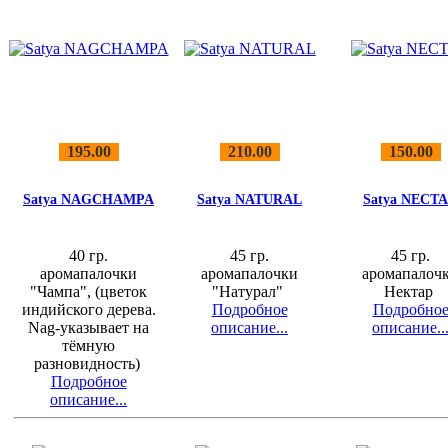
195.00
210.00
150.00
Satya NAGCHAMPA
Satya NATURAL
Satya NECT
40 гр.
45 гр.
45 гр.
аромапалочки
аромапалочки
аромапалоч
"Чампа", (цветок
"Натурал"
Нектар
индийского дерева.
Подробное
Подробно
Nag-указывает на
описание...
описание..
тёмную
разновидность)
Подробное
описание...