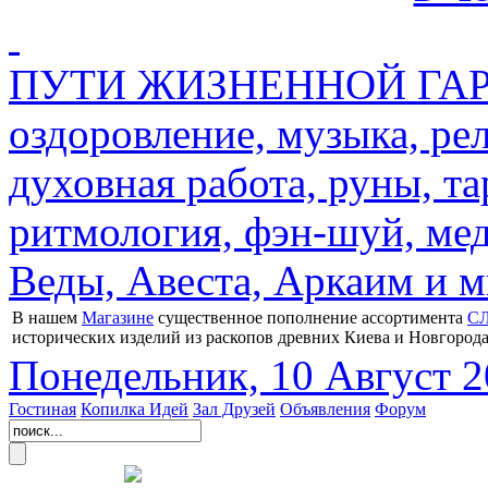
ПУТИ ЖИЗНЕННОЙ ГАРМ
оздоровление, музыка, ре
духовная работа, руны, та
ритмология, фэн-шуй, мед
Веды, Авеста, Аркаим и мн
В нашем
Магазине
существенное пополнение ассортимента
С
исторических изделий из раскопов древних Киева и Новгорода
Понедельник, 10 Август 
Гостиная
Копилка Идей
Зал Друзей
Объявления
Форум