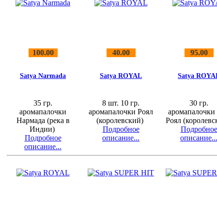
100.00
40.00
95.00
Satya Narmada
Satya ROYAL
Satya ROYA
35 гр.
8 шт. 10 гр.
30 гр.
аромапалочки
аромапалочки Роял
аромапалочки
Нармада (река в
(королевский)
Роял (королев
Индии)
Подробное
Подробно
Подробное
описание...
описание..
описание...