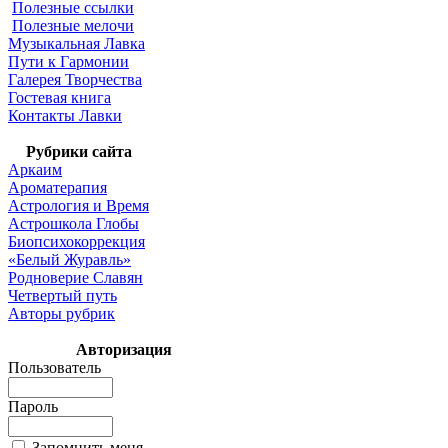
Полезные ссылки
Полезные мелочи
Музыкальная Лавка
Пути к Гармонии
Галерея Творчества
Гостевая книга
Контакты Лавки
Рубрики сайта
Аркаим
Ароматерапия
Астрология и Время
Астрошкола Глобы
Биопсихокоррекция
«Белый Журавль»
Родноверие Славян
Четвертый путь
Авторы рубрик
Авторизация
Пользователь
Пароль
Запомнить меня