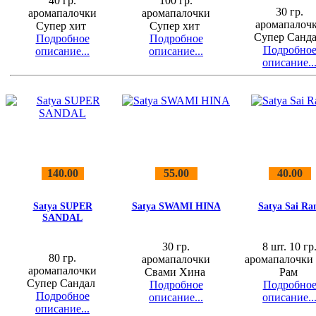
40 гр.
100 гр.
30 гр.
аромапалочки
аромапалочки
аромапалоч
Супер хит
Супер хит
Супер Санд
Подробное
Подробное
Подробно
описание...
описание...
описание..
140.00
55.00
40.00
Satya SUPER
Satya SWAMI HINA
Satya Sai R
SANDAL
30 гр.
8 шт. 10 гр
80 гр.
аромапалочки
аромапалочки
аромапалочки
Свами Хина
Рам
Супер Сандал
Подробное
Подробно
Подробное
описание...
описание..
описание...