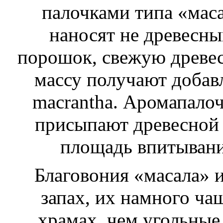
палочками типа «мас
наносят не древесны
порошок, свежую древе
массу получают добавл
macrantha. Аромапало
присыпают древесной 
площадь впитывани
Благовония «масала» 
запах, их намного ча
храмах, чем угольные.