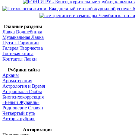
Главные разделы
Лавка Волшебника
Музыкальная Лавка
Пути к Гармонии
Галерея Творчества
Гостевая книга
Контакты Лавки
Рубрики сайта
Аркаим
Ароматерапия
Астрология и Время
Астрошкола Глобы
Биопсихокоррекция
«Белый Журавль»
Родноверие Славян
Четвертый путь
Авторы рубрик
Авторизация
Пользователь