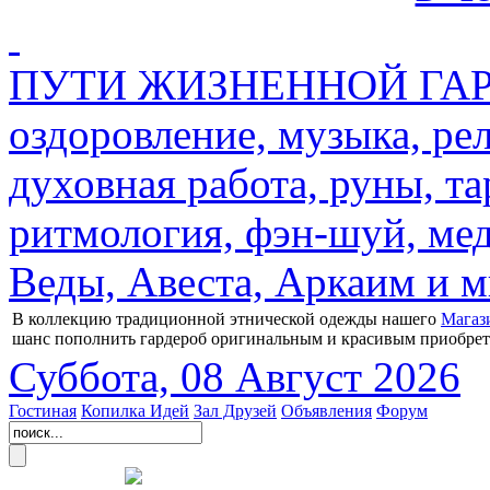
ПУТИ ЖИЗНЕННОЙ ГАРМ
оздоровление, музыка, ре
духовная работа, руны, та
ритмология, фэн-шуй, мед
Веды, Авеста, Аркаим и мн
В коллекцию традиционной этнической одежды нашего
Магаз
шанс пополнить гардероб оригинальным и красивым приобре
Суббота, 08 Август 2026
Гостиная
Копилка Идей
Зал Друзей
Объявления
Форум